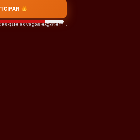
TICIPAR
ntes que as vagas esgotem…